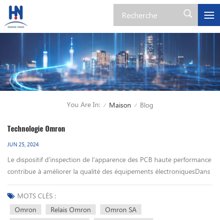
You Are In:
Maison
Blog
/
/
Technologie Omron
JUN 25, 2024
Le dispositif d'inspection de l'apparence des PCB haute performance
contribue à améliorer la qualité des équipements électroniquesDans
les appareils électroménagers, les téléphones portables et autres
équipements électroniques, il existe de nombreux endroits pour
MOTS CLÉS :
utiliser le « circuit imprimé » soudé avec des pièces électroniques et
Omron
Relais Omron
Omron SA
équipé d’un câblage de circuit. Si l’un des composants électroniques