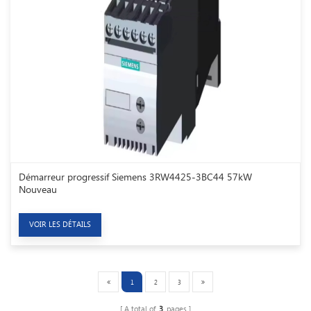
Démarreur progressif Siemens 3RW4425-3BC44 57kW
Nouveau
VOIR LES DÉTAILS
1
2
3
A total of
3
pages