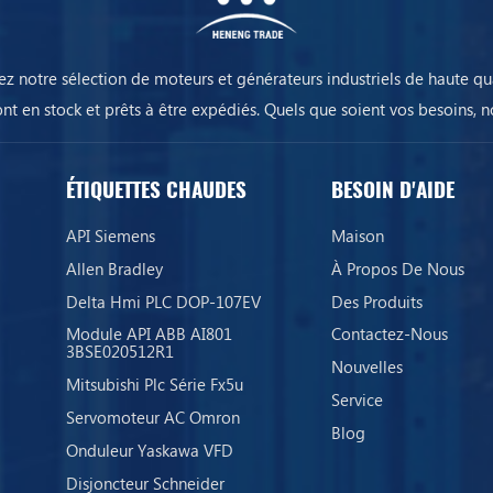
ez notre sélection de moteurs et générateurs industriels de haute qua
ont en stock et prêts à être expédiés. Quels que soient vos besoins, n
équipements assureront la continuité de votre activité.
ÉTIQUETTES CHAUDES
BESOIN D'AIDE
API Siemens
Maison
Allen Bradley
À Propos De Nous
Delta Hmi PLC DOP-107EV
Des Produits
Module API ABB AI801
Contactez-Nous
3BSE020512R1
Nouvelles
Mitsubishi Plc Série Fx5u
Service
Servomoteur AC Omron
Blog
Onduleur Yaskawa VFD
Disjoncteur Schneider