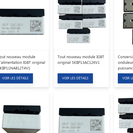
out nouveau module
Tout nouveau module IGBT
Conversi
'alimentation IGBT original
original SKIIP13AC126V1
onduleu
KIIP11NAB12T4V1
puissanc
SKIIP12
VOIR LES DÉTAILS
VOIR LES DÉTAILS
VOIR L