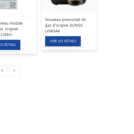
Nouveau pressostat de
uveau module
gaz d'origine DUNGS
ur original
LGW3A4
c12t4v1
VOIR LES DÉTAILS
ES DÉTAILS
5