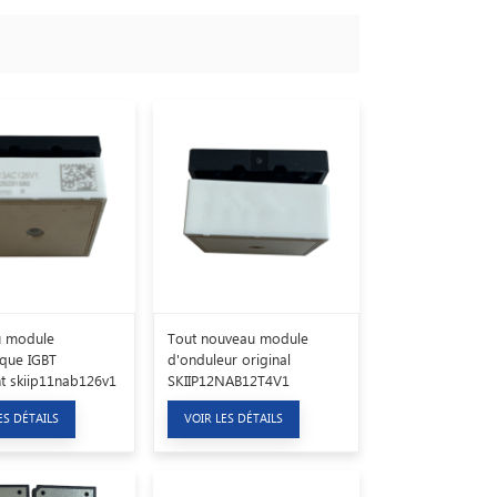
 module
Tout nouveau module
ique IGBT
d'onduleur original
ent skiip11nab126v1
SKIIP12NAB12T4V1
ES DÉTAILS
VOIR LES DÉTAILS