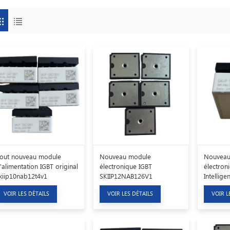
out nouveau module
Nouveau module
Nouveau
'alimentation IGBT original
électronique IGBT
électron
kiip10nab12t4v1
SKIIP12NAB126V1
Intellig
VOIR LES DÉTAILS
VOIR LES DÉTAILS
VOIR L