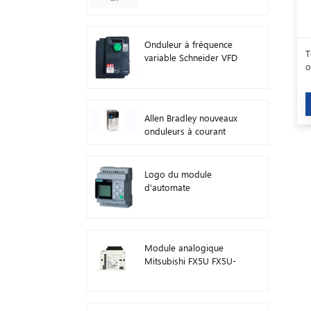
Onduleur à fréquence
T
variable Schneider VFD
o
ATV212HD15N4
Allen Bradley nouveaux
onduleurs à courant
alternatif d'origine 22F-
D024N104 11 kW
Logo du module
d'automate
programmable
Siemens ! Module hôte
PLC 6ED1052-1FB08-
0BA1
Module analogique
Mitsubishi FX5U FX5U-
8AD