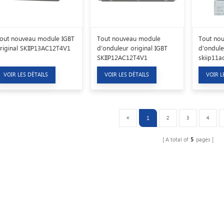
out nouveau module IGBT
Tout nouveau module
Tout no
riginal SKIIP13AC12T4V1
d'onduleur original IGBT
d'ondule
SKIIP12AC12T4V1
skiip11a
VOIR LES DÉTAILS
VOIR LES DÉTAILS
VOIR L
1
2
3
4
A total of
5
pages