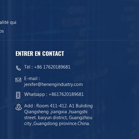
lité qui
os
ENTRER EN CONTACT
Tél :
+86 17620189681
E-mail :
jenifer@henengindustry.com
Whatsapp :
+8617620189681
Add : Room 411-412. A1 Buliding
Qiangsheng .jiangxia ,huangshi
street. baiyun district, Guangzhou
city ,Guangdong province.China.