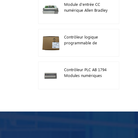
Module d'entrée CC
numérique Allen Bradley
1746-IB16 Plc 1746
Contrôleur logique
programmable de
module PLC AB 1746-
A13
Contrôleur PLC AB 1794
Modules numériques
d'E/S FLEX 1794-TB3TS