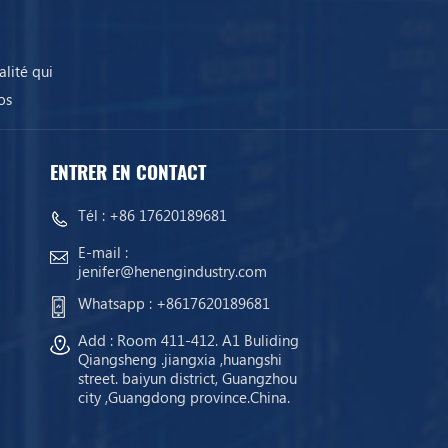
lité qui
os
ENTRER EN CONTACT
Tél :
+86 17620189681
E-mail :
jenifer@henengindustry.com
Whatsapp :
+8617620189681
Add : Room 411-412. A1 Buliding
Qiangsheng .jiangxia ,huangshi
street. baiyun district, Guangzhou
city ,Guangdong province.China.