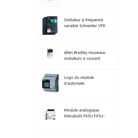
Onduleur à fréquence
variable Schneider VFD
ATV212HD15N4
Allen Bradley nouveaux
onduleurs à courant
alternatif d'origine 22F-
D024N104 11 kW
Logo du module
d'automate
programmable
Siemens ! Module hôte
PLC 6ED1052-1FB08-
0BA1
Module analogique
Mitsubishi FX5U FX5U-
8AD