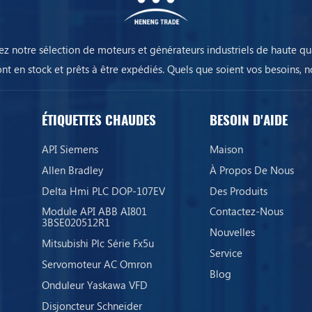
ez notre sélection de moteurs et générateurs industriels de haute qua
ont en stock et prêts à être expédiés. Quels que soient vos besoins, n
équipements assureront la continuité de votre activité.
ÉTIQUETTES CHAUDES
BESOIN D'AIDE
API Siemens
Maison
Allen Bradley
À Propos De Nous
Delta Hmi PLC DOP-107EV
Des Produits
Module API ABB AI801
Contactez-Nous
3BSE020512R1
Nouvelles
Mitsubishi Plc Série Fx5u
Service
Servomoteur AC Omron
Blog
Onduleur Yaskawa VFD
Disjoncteur Schneider