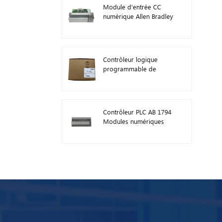
Module d'entrée CC
numérique Allen Bradley
1746-IB16 Plc 1746
Contrôleur logique
programmable de
module PLC AB 1746-
A13
Contrôleur PLC AB 1794
Modules numériques
d'E/S FLEX 1794-TB3TS