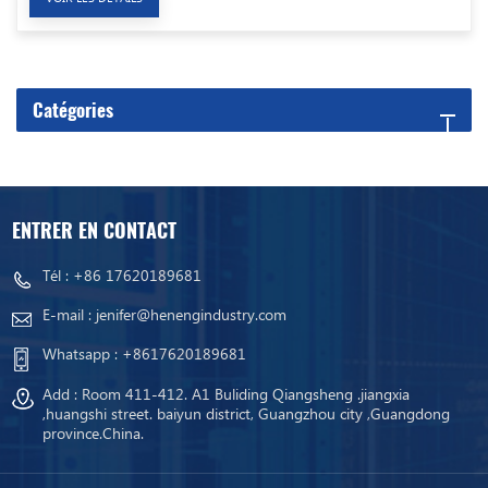
Catégories
ENTRER EN CONTACT
Tél :
+86 17620189681
E-mail :
jenifer@henengindustry.com
Whatsapp :
+8617620189681
Add : Room 411-412. A1 Buliding Qiangsheng .jiangxia
,huangshi street. baiyun district, Guangzhou city ,Guangdong
province.China.