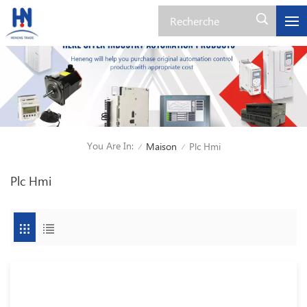
You Are In:
Maison
Plc Hmi
/
/
Plc Hmi