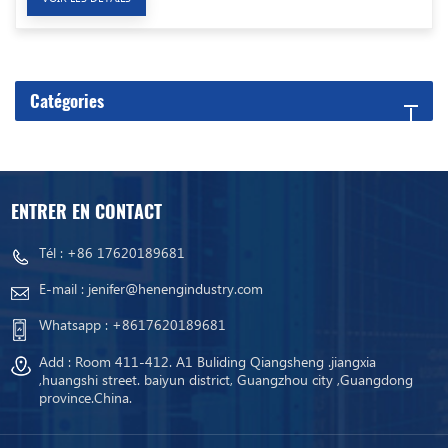
Catégories
ENTRER EN CONTACT
Tél :
+86 17620189681
E-mail :
jenifer@henengindustry.com
Whatsapp :
+8617620189681
Add : Room 411-412. A1 Buliding Qiangsheng .jiangxia
,huangshi street. baiyun district, Guangzhou city ,Guangdong
province.China.