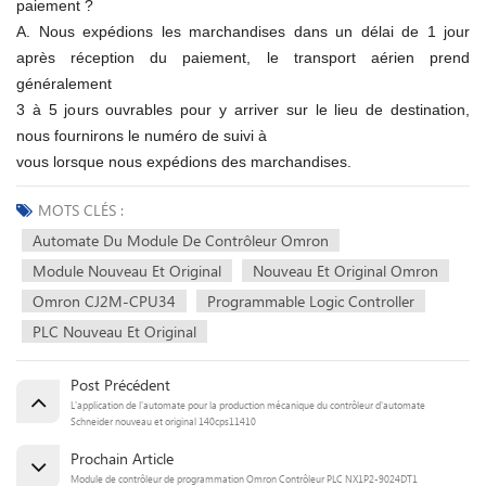
paiement ?
A. Nous expédions les marchandises dans un délai de 1 jour
après réception du paiement, le transport aérien prend
généralement
3 à 5 jours ouvrables pour y arriver sur le lieu de destination,
nous fournirons le numéro de suivi à
vous lorsque nous expédions des marchandises.
MOTS CLÉS :
Automate Du Module De Contrôleur Omron
Module Nouveau Et Original
Nouveau Et Original Omron
Omron CJ2M-CPU34
Programmable Logic Controller
PLC Nouveau Et Original
Post Précédent
L'application de l'automate pour la production mécanique du contrôleur d'automate
Schneider nouveau et original 140cps11410
Prochain Article
Module de contrôleur de programmation Omron Contrôleur PLC NX1P2-9024DT1