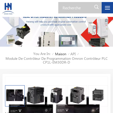
You Are In:
Maison
API
/
/
/
Module De Contrôleur De Programmation Omron Contrôleur PLC
CP1L-EM30DR-D