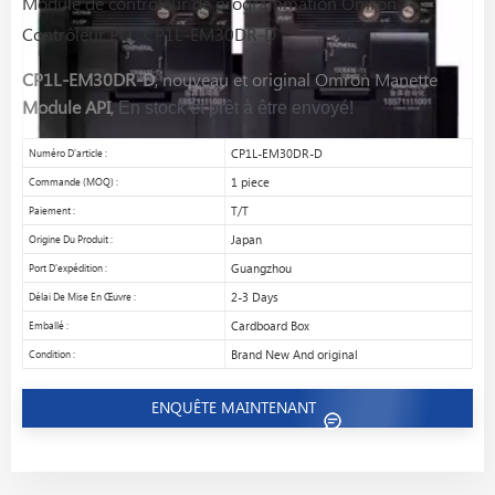
Module de contrôleur de programmation Omron
Contrôleur PLC CP1L-EM30DR-D
CP1L-EM30DR-D
, nouveau et original Omron
Manette
Module API
,
En stock et prêt à être envoyé!
Numéro D'article :
CP1L-EM30DR-D
Commande (MOQ) :
1 piece
Paiement :
T/T
Origine Du Produit :
Japan
Port D'expédition :
Guangzhou
Délai De Mise En Œuvre :
2-3 Days
Emballé :
Cardboard Box
Condition :
Brand New And original
ENQUÊTE MAINTENANT