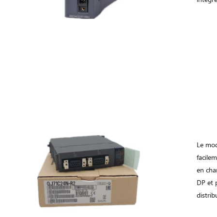
Le mod
facilem
en cha
DP et 
distri