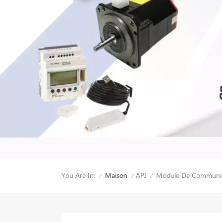
You Are In:
Module De Communica
Maison
API
/
/
/