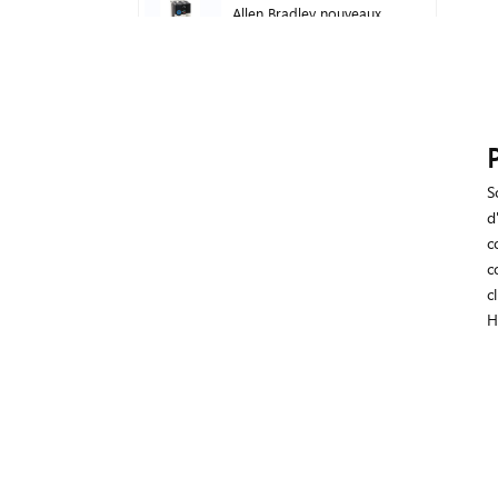
Allen Bradley nouveaux
onduleurs à courant
alternatif d'origine 22F-
D024N104 11 kW
Logo du module
d'automate
programmable Siemens !
P
Module hôte PLC
6ED1052-1FB08-0BA1
S
d
Module analogique
c
Mitsubishi FX5U FX5U-
8AD
c
c
H
Module d'entrée CC
numérique Allen Bradley
1746-IB16 Plc 1746
Contrôleur logique
programmable de