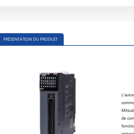
PRÉSENTATION DU PRODUIT
L'auto
commun
Mitsub
de com
fonctio
intégr