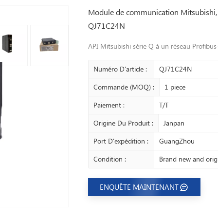
Module de communication Mitsubishi, 
QJ71C24N
API Mitsubishi série Q à un réseau Profibu
Numéro D'article :
QJ71C24N
Commande (MOQ) :
1 piece
Paiement :
T/T
Origine Du Produit :
Janpan
Port D'expédition :
GuangZhou
Condition :
Brand new and orig
ENQUÊTE MAINTENANT