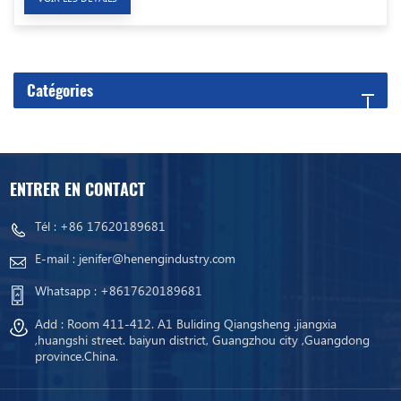
Catégories
ENTRER EN CONTACT
Tél :
+86 17620189681
E-mail :
jenifer@henengindustry.com
Whatsapp :
+8617620189681
Add : Room 411-412. A1 Buliding Qiangsheng .jiangxia
,huangshi street. baiyun district, Guangzhou city ,Guangdong
province.China.