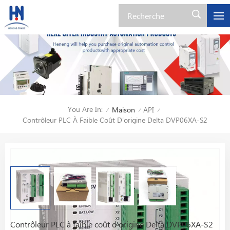
You Are In:
Maison
API
/
/
/
Contrôleur PLC À Faible Coût D'origine Delta DVP06XA-S2
Contrôleur PLC à faible coût d'origine Delta DVP06XA-S2