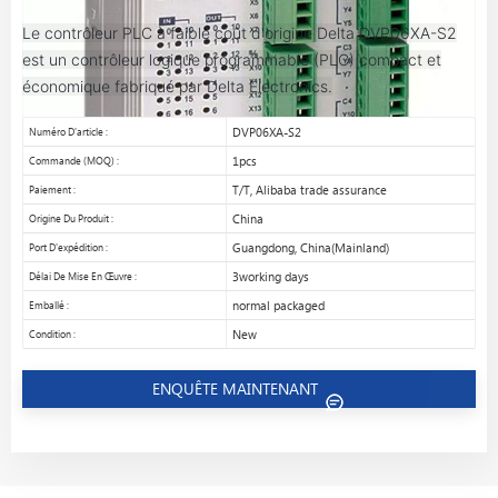
Le contrôleur PLC à faible coût d'origine Delta DVP06XA-S2
est un contrôleur logique programmable (PLC) compact et
économique fabriqué par Delta Electronics.
Numéro D'article :
DVP06XA-S2
Commande (MOQ) :
1pcs
Paiement :
T/T, Alibaba trade assurance
Origine Du Produit :
China
Port D'expédition :
Guangdong, China(Mainland)
Délai De Mise En Œuvre :
3working days
Emballé :
normal packaged
Condition :
New
ENQUÊTE MAINTENANT