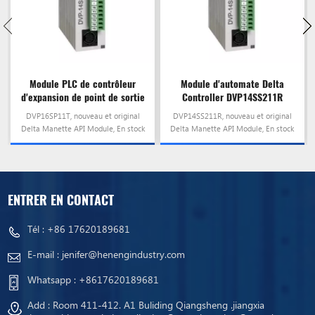
Module PLC de contrôleur
Module d'automate Delta
d'expansion de point de sortie
Controller DVP14SS211R
série Delta DVP16SP11T
DVP16SP11T, nouveau et original
DVP14SS211R, nouveau et original
Delta Manette API Module, En stock
Delta Manette API Module, En stock
et prêt à être envoyé!
et prêt à être envoyé!
ENTRER EN CONTACT
Tél :
+86 17620189681
E-mail :
jenifer@henengindustry.com
Whatsapp :
+8617620189681
Add : Room 411-412. A1 Buliding Qiangsheng .jiangxia