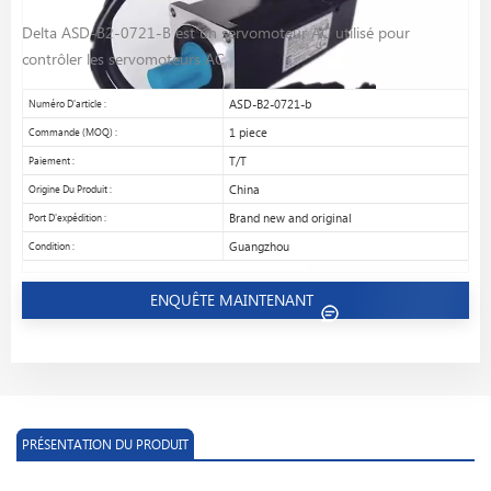
Delta ASD-B2-0721-B est un servomoteur AC utilisé pour
contrôler les servomoteurs AC
Numéro D'article :
ASD-B2-0721-b
Commande (MOQ) :
1 piece
Paiement :
T/T
Origine Du Produit :
China
Port D'expédition :
Brand new and original
Condition :
Guangzhou
ENQUÊTE MAINTENANT
PRÉSENTATION DU PRODUIT