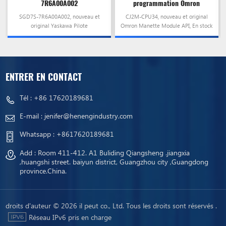
7R6A00A002
programmation Omron
Contrôleur PLC CJ2M-CPU34
SGD7S-7R6A00A002, nouveau et
CJ2M-CPU34, nouveau et original
original Yaskawa Pilote
Omron Manette Module API, En stock
d'asservissement, En stock et prêt à
et prêt à être envoyé!
être envoyé!
ENTRER EN CONTACT
Tél :
+86 17620189681
E-mail :
jenifer@henengindustry.com
Whatsapp :
+8617620189681
Add : Room 411-412. A1 Buliding Qiangsheng .jiangxia
,huangshi street. baiyun district, Guangzhou city ,Guangdong
province.China.
droits d'auteur © 2026 il peut co., Ltd. Tous les droits sont réservés .
Réseau IPv6 pris en charge