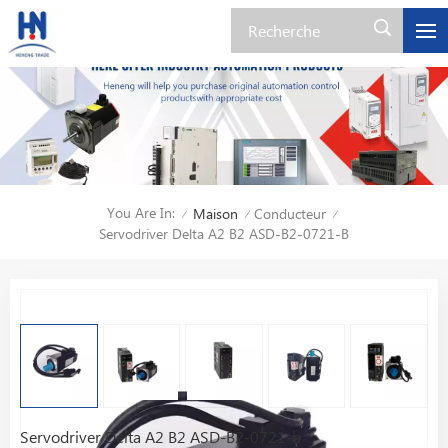
You Are In:
Maison
Conducteur
/
/
/
Servodriver Delta A2 B2 ASD-B2-0721-B
Servodriver Delta A2 B2 ASD-B2-0721-b