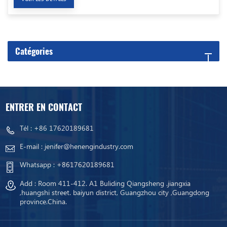
Catégories
ENTRER EN CONTACT
Tél :
+86 17620189681
E-mail :
jenifer@henengindustry.com
Whatsapp :
+8617620189681
Add : Room 411-412. A1 Buliding Qiangsheng .jiangxia
,huangshi street. baiyun district, Guangzhou city ,Guangdong
province.China.