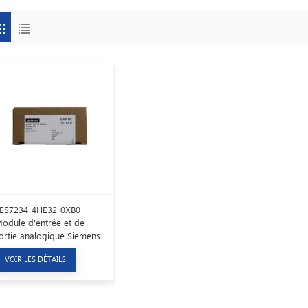
ES7234-4HE32-0XB0
odule d'entrée et de
ortie analogique Siemens
lc SM1234
VOIR LES DÉTAILS