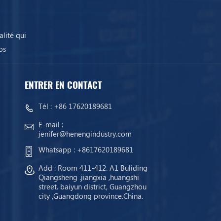
lité qui
os
ENTRER EN CONTACT
Tél :
+86 17620189681
E-mail :
jenifer@henengindustry.com
Whatsapp :
+8617620189681
Add : Room 411-412. A1 Buliding
Qiangsheng .jiangxia ,huangshi
street. baiyun district, Guangzhou
city ,Guangdong province.China.