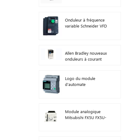
Onduleur à fréquence
variable Schneider VFD
ATV212HD15N4
Allen Bradley nouveaux
onduleurs à courant
alternatif d'origine 22F-
D024N104 11 kW
Logo du module
d'automate
programmable
Siemens ! Module hôte
PLC 6ED1052-1FB08-
0BA1
Module analogique
Mitsubishi FX5U FX5U-
8AD