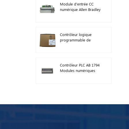
Module d'entrée CC
numérique Allen Bradley
1746-IB16 Plc 1746
Contrôleur logique
programmable de
module PLC AB 1746-
A13
Contrôleur PLC AB 1794
Modules numériques
d'E/S FLEX 1794-TB3TS