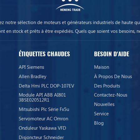
ez notre sélection de moteurs et générateurs industriels de haute qua
ont en stock et prêts à être expédiés. Quels que soient vos besoins, n
équipements assureront la continuité de votre activité.
ÉTIQUETTES CHAUDES
BESOIN D'AIDE
API Siemens
Maison
Allen Bradley
À Propos De Nous
Delta Hmi PLC DOP-107EV
Des Produits
Module API ABB AI801
Contactez-Nous
3BSE020512R1
Nouvelles
Mitsubishi Plc Série Fx5u
Service
Servomoteur AC Omron
Blog
Onduleur Yaskawa VFD
Disjoncteur Schneider