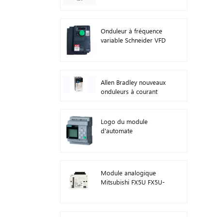
Onduleur à fréquence
variable Schneider VFD
ATV212HD15N4
Allen Bradley nouveaux
onduleurs à courant
alternatif d'origine 22F-
D024N104 11 kW
Logo du module
d'automate
programmable
Siemens ! Module hôte
PLC 6ED1052-1FB08-
0BA1
Module analogique
Mitsubishi FX5U FX5U-
8AD