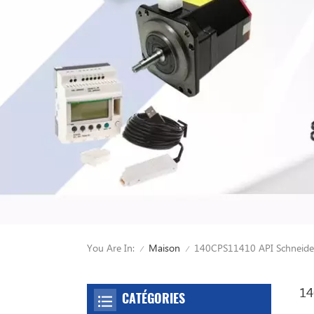
You Are In:
140CPS11410 API Schneider
Maison
/
/
14
CATÉGORIES