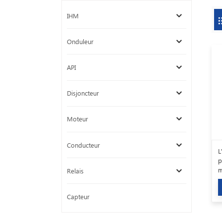
IHM
Onduleur
API
Disjoncteur
Moteur
Conducteur
L
p
m
Relais
d
n
Capteur
1