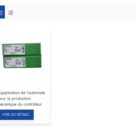
'application de l'automate
our la production
écanique du contrôleur
'automate Schneider
VOIR LES DÉTAILS
ouveau et original
40cps11410