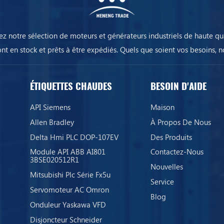
ez notre sélection de moteurs et générateurs industriels de haute qua
ont en stock et prêts à être expédiés. Quels que soient vos besoins, n
équipements assureront la continuité de votre activité.
ÉTIQUETTES CHAUDES
BESOIN D'AIDE
API Siemens
Maison
Allen Bradley
À Propos De Nous
Delta Hmi PLC DOP-107EV
Des Produits
Module API ABB AI801
Contactez-Nous
3BSE020512R1
Nouvelles
Mitsubishi Plc Série Fx5u
Service
Servomoteur AC Omron
Blog
Onduleur Yaskawa VFD
Disjoncteur Schneider