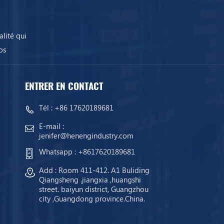
lité qui
os
ENTRER EN CONTACT
Tél :
+86 17620189681
E-mail :
jenifer@henengindustry.com
Whatsapp :
+8617620189681
Add : Room 411-412. A1 Buliding
Qiangsheng .jiangxia ,huangshi
street. baiyun district, Guangzhou
city ,Guangdong province.China.