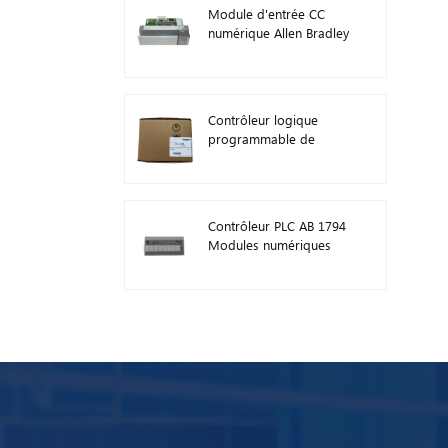
Module d'entrée CC
numérique Allen Bradley
1746-IB16 Plc 1746
Contrôleur logique
programmable de
module PLC AB 1746-
A13
Contrôleur PLC AB 1794
Modules numériques
d'E/S FLEX 1794-TB3TS